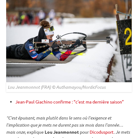
Lou Jeanmonnot (FRA) © Authamayou/NordicFocus
Jean-Paul Giachino confirme : “c’est ma dernière saison”
“C’est épuisant, mais plutôt dans le sens où l’exigence et
l’implication que je mets ne durent pas six mois dans l’année…
mais onze
, explique
Lou Jeanmonnot
pour
Dicodusport
.
Je mets