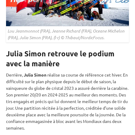
Lou Jeanmonnot (FRA), Jeanne Richard (FRA), Oceane Michelon
(FRA), Julia Simon (FRA), (l-r) © Thibaut/NordicFocus.
Julia Simon retrouve le podium
avec la manière
Derrière,
Julia Simon
réalise sa course de référence cet hiver. En
difficulté sur le plan physique depuis le début de saison, la
vainqueure du
globe de cristal
2023 a assuré derrière la
carabine
.
Son premier 20/20 en 2024-2025 au meilleur des moments. Des
tirs engagés et précis qui lui donnent le meilleur temps de tir du
jour. Une partition récitée à la perfection, créditée d’une solide
deuxième place avec la meilleure
poursuite
de la journée. De la
confiance emmagasinée à bloc avant les Mondiaux dans deux
semaines.