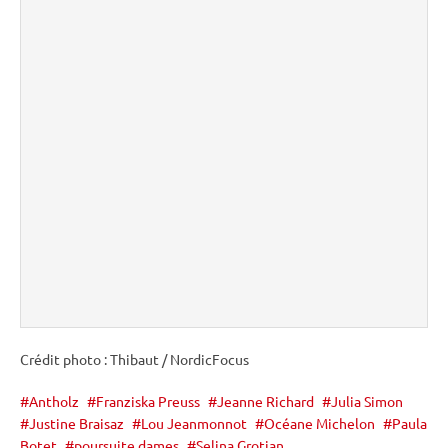
Crédit photo : Thibaut / NordicFocus
Antholz
Franziska Preuss
Jeanne Richard
Julia Simon
Justine Braisaz
Lou Jeanmonnot
Océane Michelon
Paula
Botet
poursuite dames
Selina Grotian