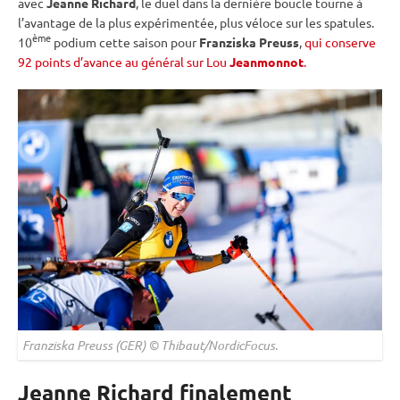
avec
Jeanne Richard
, le duel dans la dernière boucle tourne à
l’avantage de la plus expérimentée, plus véloce sur les spatules.
ème
10
podium cette saison pour
Franziska Preuss
,
qui conserve
92 points d’avance au général sur Lou
Jeanmonnot
.
Franziska Preuss (GER) © Thibaut/NordicFocus.
Jeanne Richard finalement