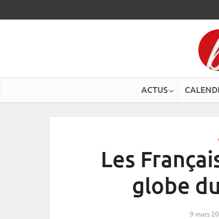
ACTUS
CALEND
Les Françai
globe du
9 mars 2