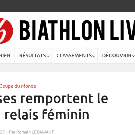
RIER
RÉSULTATS
CLASSEMENTS
DÉCOUVRIR
Coupe du Monde
ses remportent le
 relais féminin
025
Par
Romain LE BIAVANT