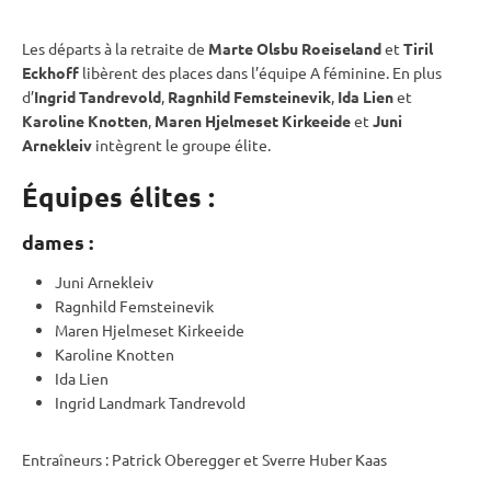
Les départs à la retraite de
Marte Olsbu Roeiseland
et
Tiril
Eckhoff
libèrent des places dans l’équipe A féminine. En plus
d’
Ingrid Tandrevold
,
Ragnhild Femsteinevik
,
Ida Lien
et
Karoline Knotten
,
Maren Hjelmeset Kirkeeide
et
Juni
Arnekleiv
intègrent le groupe élite.
Équipes élites :
dames :
Juni Arnekleiv
Ragnhild Femsteinevik
Maren Hjelmeset Kirkeeide
Karoline Knotten
Ida Lien
Ingrid Landmark Tandrevold
Entraîneurs : Patrick Oberegger et Sverre Huber Kaas