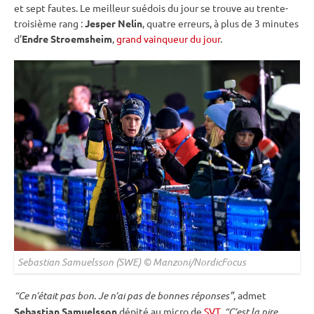
et sept fautes. Le meilleur suédois du jour se trouve au trente-
troisième rang :
Jesper Nelin
, quatre erreurs, à plus de 3 minutes
d’
Endre Stroemsheim
,
grand vainqueur du jour
.
Sebastian Samuelsson (SWE) © Manzoni/NordicFocus
“Ce n’était pas bon. Je n’ai pas de bonnes réponses”
, admet
Sebastian Samuelsson
dépité au micro de
SVT
.
“C’est la pire