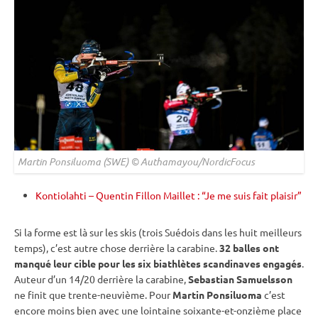
Martin Ponsiluoma (SWE) © Authamayou/NordicFocus
Kontiolahti – Quentin Fillon Maillet : “Je me suis fait plaisir”
Si la forme est là sur les skis (trois Suédois dans les huit meilleurs
temps), c’est autre chose derrière la
carabine
.
32 balles ont
manqué leur
cible
pour les six biathlètes scandinaves engagés
.
Auteur d’un 14/20 derrière la
carabine
,
Sebastian Samuelsson
ne finit que trente-neuvième. Pour
Martin Ponsiluoma
c’est
encore moins bien avec une lointaine soixante-et-onzième place