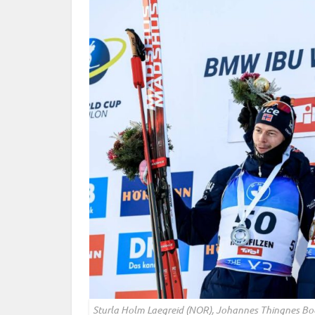
Sturla Holm Laegreid (NOR), Johannes Thingnes Bo