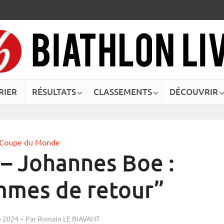
RIER
RÉSULTATS
CLASSEMENTS
DÉCOUVRIR
Coupe du Monde
 – Johannes Boe :
mmes de retour”
 2024
Par
Romain LE BIAVANT