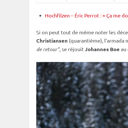
Hochfilzen – Éric Perrot : « Ça me d
Si on peut tout de même noter les déc
Christiansen
(quarantième), l’armada 
Johannes Boe
de retour”
, se réjouit
au