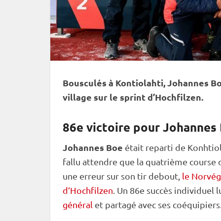
Bousculés à
Kontiolahti
, Johannes Bo
village sur le
sprint
d’
Hochfilzen
.
86e victoire pour Johannes
Johannes Boe
était reparti de Konhtiol
fallu attendre que la quatrième course 
une erreur sur son tir
debout
,
le Norvégi
d’Hochfilzen
. Un 86e succès
individuel
l
général
et partagé avec ses coéquipiers