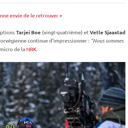
onne envie de le retrouver »
Tarjei Boe
Vetle Sjaastad
eptions
(vingt-quatrième) et
norvégienne continue d’impressionner :
“Nous sommes
 micro de la
NRK
.