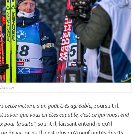
icFocus
rs cette victoire a un goût très agréable
, poursuit-il.
et savoir que vous en êtes capable, c’est ce qui vous rend
x pour la suite”
, sourit-il, laissant entendre qu’il
ie de victoires. Il n’est plus qu’à neuf unités des 95