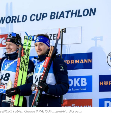
e (NOR), Fabien Claude (FRA) © Manzoni/NordicFocus