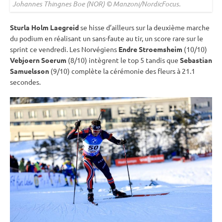
Johannes Thingnes Boe (NOR) © Manzoni/NordicFocus.
Sturla Holm Laegreid
se hisse d’ailleurs sur la deuxième marche
du podium en réalisant un sans-faute au tir, un score rare sur le
sprint
ce vendredi. Les Norvégiens
Endre Stroemsheim
(10/10)
Vebjoern Soerum
(8/10) intègrent le top 5 tandis que
Sebastian
Samuelsson
(9/10) complète la cérémonie des fleurs à 21.1
secondes.