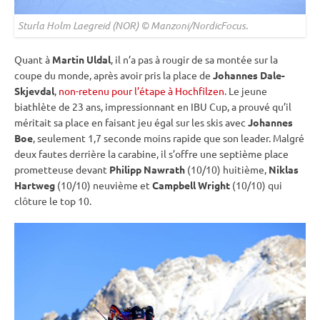
Sturla Holm Laegreid (NOR) © Manzoni/NordicFocus.
Quant à
Martin Uldal
, il n’a pas à rougir de sa montée sur la
coupe du monde
, après avoir pris la place de
Johannes Dale-
Skjevdal
,
non-retenu pour l’étape à Hochfilzen
. Le jeune
biathlète de 23 ans, impressionnant en
IBU
Cup
, a prouvé qu’il
méritait sa place en faisant jeu égal sur les skis avec
Johannes
Boe
, seulement 1,7 seconde moins rapide que son leader. Malgré
deux fautes derrière la
carabine
, il s’offre une septième place
prometteuse devant
Philipp Nawrath
(10/10) huitième,
Niklas
Hartweg
(10/10) neuvième et
Campbell Wright
(10/10) qui
clôture le top 10.