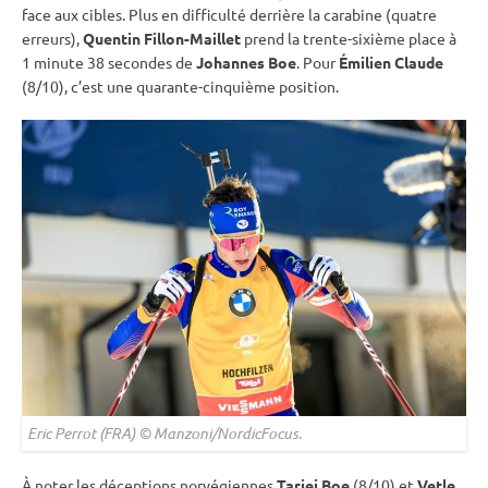
face aux cibles. Plus en difficulté derrière la
carabine
(quatre
erreurs),
Quentin Fillon-Maillet
prend la trente-sixième place à
1 minute 38 secondes de
Johannes Boe
. Pour
Émilien Claude
(8/10), c’est une quarante-cinquième position.
Eric Perrot (FRA) © Manzoni/NordicFocus.
À noter les déceptions norvégiennes
Tarjei Boe
(8/10) et
Vetle