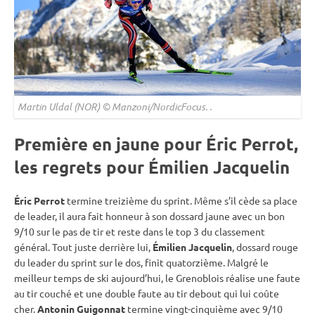
Martin Uldal (NOR) © Manzoni/NordicFocus. .
Première en jaune pour Éric Perrot,
les regrets pour Émilien Jacquelin
Éric Perrot
termine treizième du
sprint
. Même s’il cède sa place
de leader, il aura fait honneur à son dossard jaune avec un bon
9/10 sur le
pas de tir
et reste dans le top 3 du classement
général. Tout juste derrière lui,
Émilien Jacquelin
, dossard rouge
du leader du
sprint
sur le dos, finit quatorzième. Malgré le
meilleur temps de ski aujourd’hui, le Grenoblois réalise une faute
au tir
couché
et une double faute au tir
debout
qui lui coûte
cher.
Antonin Guigonnat
termine vingt-cinquième avec 9/10