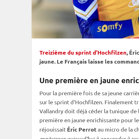
Treizième du sprint d’Hochfilzen
, Ér
jaune. Le Français laisse les comman
Une première en jaune enric
Pour la première fois de sa jeune carriè
sur le
sprint
d’
Hochfilzen
. Finalement tr
Vallandry doit déjà céder la tunique de
première en jaune enrichissante pour le F
Éric Perrot
réjouissait
au micro de la c
expérience aujourd’hui à apprendre à cour