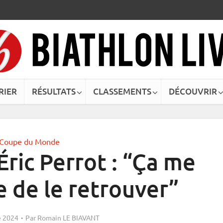
RIER
RÉSULTATS
CLASSEMENTS
DÉCOUVRIR
Coupe du Monde
Éric Perrot : “Ça me
 de le retrouver”
 2024
Par
Romain LE BIAVANT