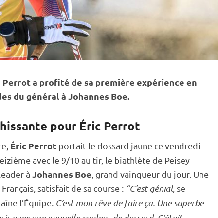
ic Perrot a profité de sa première expérience en
des du général à Johannes Boe.
hissante pour Éric Perrot
Éric Perrot
re,
portait le dossard jaune ce vendredi
eizième avec le 9/10 au tir, le biathlète de Peisey-
Johannes Boe
 leader à
, grand vainqueur du jour. Une
rançais, satisfait de sa course :
“C’est génial
, se
haîne l’Équipe.
C’est mon rêve de faire ça. Une superbe
ir avec une nouvelle couleur de dossard. C’était