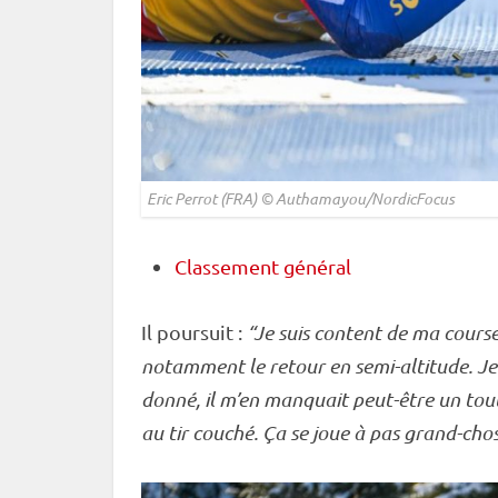
Eric Perrot (FRA) © Authamayou/NordicFocus
Classement général
Il poursuit :
“Je suis content de ma course.
notamment le retour en semi-altitude. Je me
donné, il m’en manquait peut-être un tout
au tir
couché
. Ça se joue à pas grand-chos