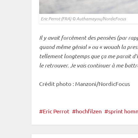
Eric Perrot (FRA) © Authamayou/NordicFocus
Il y avait forcément des pensées (par rapp
quand même génial » ou « wouah la pressio
tellement longtemps que ça me parait d’u
le retrouver. Je vais continuer à me bat
Crédit photo : Manzoni/NordicFocus
Eric Perrot
hochfilzen
sprint hom