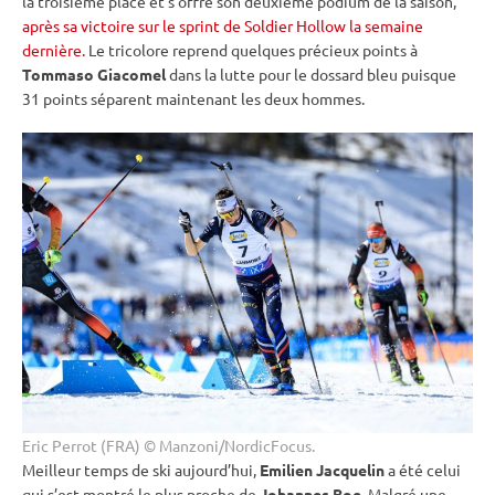
la troisième place et s’offre son deuxième podium de la saison,
après sa victoire sur le sprint de Soldier Hollow la semaine
dernière.
Le tricolore reprend quelques précieux points à
Tommaso Giacomel
dans la lutte pour le dossard bleu puisque
31 points séparent maintenant les deux hommes.
Eric Perrot (FRA) © Manzoni/NordicFocus.
Meilleur temps de ski aujourd’hui,
Emilien Jacquelin
a été celui
qui s’est montré le plus proche de
Johannes Boe
. Malgré une