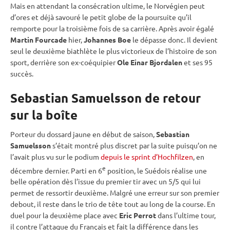
Mais en attendant la consécration ultime, le Norvégien peut
d’ores et déjà savouré le petit globe de la
poursuite
qu’il
remporte pour la troisième fois de sa carrière. Après avoir égalé
Martin Fourcade
hier,
Johannes Boe
le dépasse donc. Il devient
seul le deuxième biathlète le plus victorieux de l’histoire de son
sport, derrière son ex-coéquipier
Ole Einar Bjordalen
et ses 95
succès.
Sebastian Samuelsson de retour
sur la boîte
Porteur du dossard jaune en début de saison,
Sebastian
Samuelsson
s’était montré plus discret par la suite puisqu’on ne
l’avait plus vu sur le podium
depuis le sprint d’Hochfilzen
, en
e
décembre dernier. Parti en 6
position, le Suédois réalise une
belle opération dès l’issue du premier tir avec un 5/5 qui lui
permet de ressortir deuxième. Malgré une erreur sur son premier
debout
, il reste dans le trio de tête tout au long de la course. En
duel pour la deuxième place avec
Eric Perrot
dans l’ultime tour,
il contre l’attaque du Français et fait la différence dans les