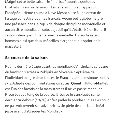
Malgré cette belle saison, le “morbac” nourrira quelques
frustrations en fin de saison. Le général qui s’échappe sur
l’antépénultième course à Nove Mesto suite à une erreur de
fartage collective pour les français. Aucun petit globe malgré
une présence dans le top 3 de chaque discipline individuelle et
aucun titre mondial en solo, objectif qu’il s’était fixé en Italie. Il
se consolera quand même avec la médaille d’or sur le
relais
hommes ainsi que deux médailles d’argent sur le
sprint
et la
mass start
.
Sa course de la saison
Pour la dernière étape avant les mondiaux d’Antholz, la caravane
du biathlon s’arrête à
Pokljuka
en Slovénie. Septième de
l’
individuel
malgré deux fautes, le Français a impressionné sur les
skis. Adepte des confrontations directes,
Quentin Fillon-Maillet
est l’un des favoris de la
mass start
et il ne va pas se manquer.
Placé tout au long de la course, il réalise le sans-faute sur le
dernier tir
debout
(19/20) et fait parler la poudre sur les skis pour
ne pas voir revenir ses adversaires. Un plein de confiance idéal
juste avant d’attaquer les Mondiaux.