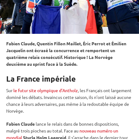
Fabien Claude, Quentin Fillon Maillet, Éric Perrot et Émilien
Jacquelin ont écrasé la concurrence et remportent un
quatrième
relais
consécutif. Historique ! La Norvège
deuxième au
sprint
face à la Suède.
La France impériale
Sur
le futur site olympique d’Antholz
, les Français ont largement
dominé les débats. Invaincus cette saison, ils n’ont laissé aucune
chance à leurs adversaires, pas même à la redoutable équipe de
Norvège.
Fabien Claude
lance le
relais
dans de bonnes dispositions,
malgré trois pioches au total. Face au
nouveau numéro un
mondial
Sturla Holm Laegreid
, il s’arrache dans le dernier tour