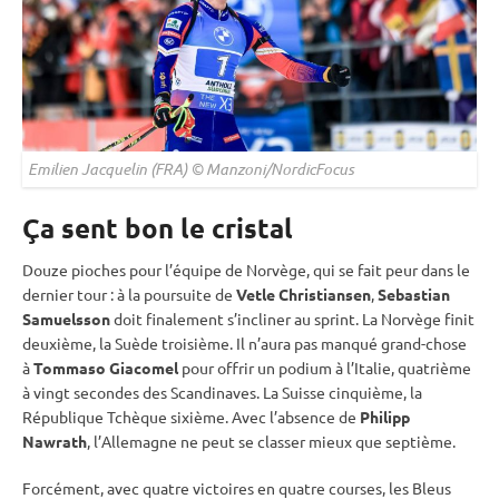
Emilien Jacquelin (FRA) © Manzoni/NordicFocus
Ça sent bon le cristal
Douze pioches pour l’équipe de Norvège, qui se fait peur dans le
dernier tour : à la
poursuite
de
Vetle Christiansen
,
Sebastian
Samuelsson
doit finalement s’incliner au
sprint
. La Norvège finit
deuxième, la Suède troisième. Il n’aura pas manqué grand-chose
à
Tommaso Giacomel
pour offrir un podium à l’Italie, quatrième
à vingt secondes des Scandinaves. La Suisse cinquième, la
République Tchèque sixième. Avec l’absence de
Philipp
Nawrath
, l’Allemagne ne peut se classer mieux que septième.
Forcément, avec quatre victoires en quatre courses, les Bleus