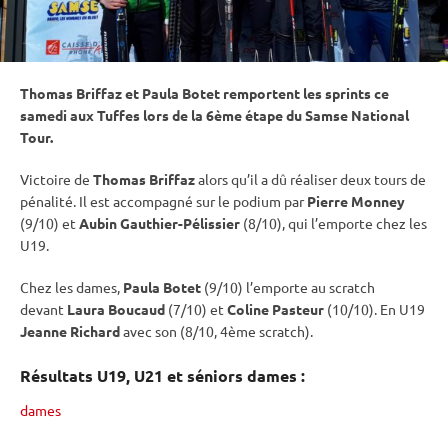
Thomas Briffaz et Paula Botet remportent les sprints ce
samedi aux Tuffes lors de la 6ème étape du Samse National
Tour.
Victoire de
Thomas Briffaz
alors qu’il a dû réaliser deux tours de
pénalité
. Il est accompagné sur le podium par
Pierre Monney
(9/10) et
Aubin Gauthier-Pélissier
(8/10), qui l’emporte chez les
U19.
Chez les dames,
Paula Botet
(9/10) l’emporte au scratch
devant
Laura Boucaud
(7/10) et
Coline Pasteur
(10/10). En U19
Jeanne Richard
avec son (8/10, 4ème scratch).
Résultats U19, U21 et séniors dames :
dames