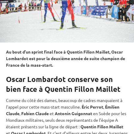
Au bout d’un
sprint
final face à Quentin Fillon Maillet, Oscar
Lombardot est pour la deuxième année de suite champion de
France de la mass-start.
Oscar Lombardot conserve son
bien face à Quentin Fillon Maillet
Comme du côté des dames, beaucoup de cadres manquaient à
l’appel pour cette mass-start masculine.
Éric Perrot
,
Émilien
Claude
,
Fabien Claude
et
Antonin Guigonnat
en Suède pour les
Mondiaux militaires, seuls deux représentants de l’équipe A
étaient présents sur la ligne de départ :
Quentin Fillon Maillet
et
Oscar Lombardot
. Et c’est d’ailleurs entre les deux Jurassiens