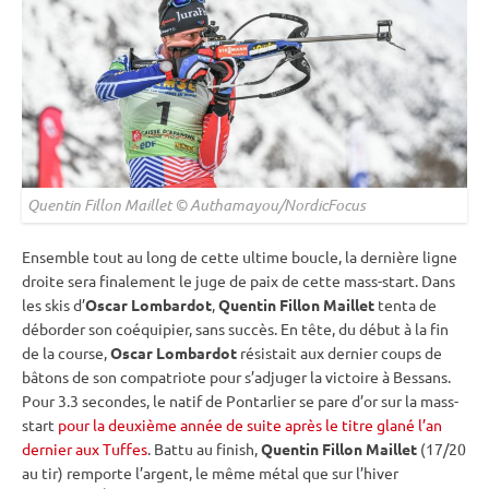
Quentin Fillon Maillet © Authamayou/NordicFocus
Ensemble tout au long de cette ultime boucle, la dernière ligne
droite sera finalement le juge de paix de cette mass-start. Dans
les skis d’
Oscar Lombardot
,
Quentin Fillon Maillet
tenta de
déborder son coéquipier, sans succès. En tête, du début à la fin
de la course,
Oscar Lombardot
résistait aux dernier coups de
bâtons de son compatriote pour s’adjuger la victoire à Bessans.
Pour 3.3 secondes, le natif de Pontarlier se pare d’or sur la mass-
start
pour la deuxième année de suite après le titre glané l’an
dernier aux Tuffes
. Battu au finish,
Quentin Fillon Maillet
(17/20
au tir) remporte l’argent, le même métal que sur l’hiver