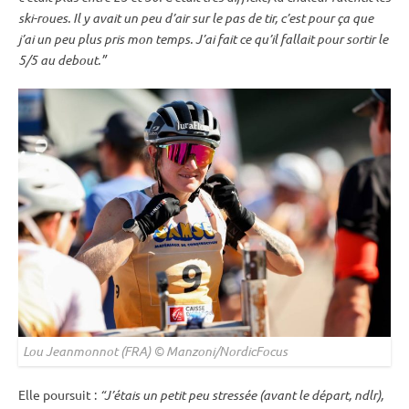
ski-roues
. Il y avait un peu d’air sur le
pas de tir
, c’est pour ça que
j’ai un peu plus pris mon temps. J’ai fait ce qu’il fallait pour sortir le
5/5 au
debout
.”
Lou Jeanmonnot (FRA) © Manzoni/NordicFocus
Elle poursuit :
“J’étais un petit peu stressée (avant le départ, ndlr),