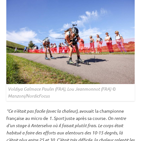
Voldiya Galmace Paulin (FRA), Lou Jeanmonnot (FRA) ©
Manzoni/NordicFocus
“Ce n’était pas facile (avec la chaleur),
avouait la championne
française au micro de
1. Sport
juste après sa course
. On rentre
d’un stage à Anterselva où il faisait plutôt frais. Le corps était
habitué a faire des efforts aux alentours des 10-15 degrés, là
c’était plus entre 25 et 30. C’était très difficile, la chaleur ralentit les