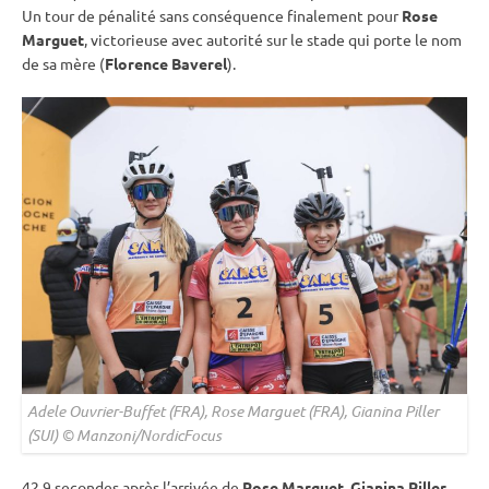
Un tour de
pénalité
sans conséquence finalement pour
Rose
Marguet
, victorieuse avec autorité sur le stade qui porte le nom
de sa mère (
Florence Baverel
).
Adele Ouvrier-Buffet (FRA), Rose Marguet (FRA), Gianina Piller
(SUI) © Manzoni/NordicFocus
42.9 secondes après l’arrivée de
Rose Marguet
,
Gianina Piller