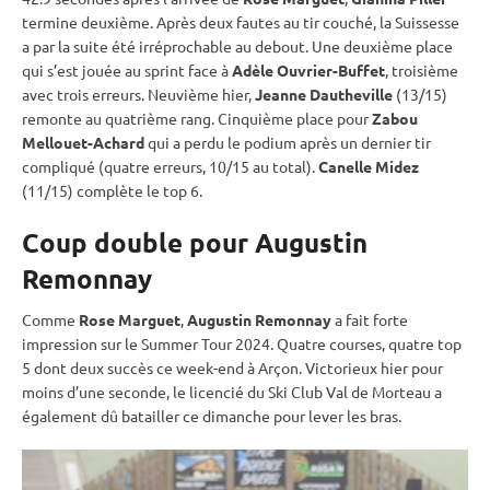
termine deuxième. Après deux fautes au tir
couché
, la Suissesse
a par la suite été irréprochable au
debout
. Une deuxième place
qui s’est jouée au
sprint
face à
Adèle Ouvrier-Buffet
, troisième
avec trois erreurs. Neuvième hier,
Jeanne Dautheville
(13/15)
remonte au quatrième rang. Cinquième place pour
Zabou
Mellouet-Achard
qui a perdu le podium après un dernier tir
compliqué (quatre erreurs, 10/15 au total).
Canelle Midez
(11/15) complète le top 6.
Coup double pour Augustin
Remonnay
Comme
Rose Marguet
,
Augustin Remonnay
a fait forte
impression sur le Summer Tour 2024. Quatre courses, quatre top
5 dont deux succès ce week-end à Arçon. Victorieux hier pour
moins d’une seconde, le licencié du Ski Club Val de Morteau a
également dû batailler ce dimanche pour lever les bras.