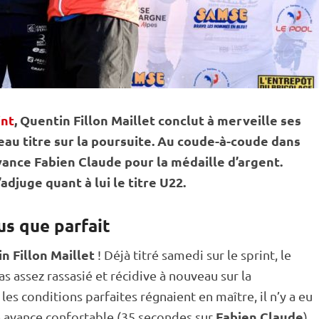
int
, Quentin Fillon Maillet conclut à merveille ses
au titre sur la
poursuite
. Au coude-à-coude dans
vance Fabien Claude pour la médaille d’argent.
djuge quant à lui le titre U22.
us que parfait
n Fillon Maillet
! Déjà titré samedi sur le
sprint
, le
s assez rassasié et récidive à nouveau sur la
les conditions parfaites régnaient en maître, il n’y a eu
Fabien Claude
ne avance confortable (35 secondes sur
),