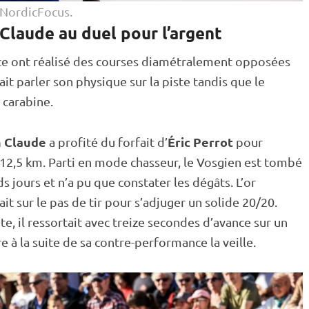
/NordicFocus.
 Claude au duel pour l’argent
ce ont réalisé des courses diamétralement opposées
fait parler son physique sur la
piste
tandis que le
a
carabine
.
n Claude
Éric Perrot
a profité du forfait d’
pour
 12,5 km. Parti en mode chasseur, le Vosgien est tombé
s jours et n’a pu que constater les dégâts. L’or
ait sur le
pas de tir
pour s’adjuger un solide 20/20.
ite
, il ressortait avec treize secondes d’avance sur un
 à la suite de sa contre-performance la veille.