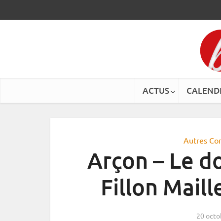
ACTUS
CALEND
Autres Co
Arçon – Le d
Fillon Maill
20 octo