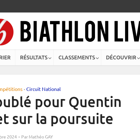
RIER
RÉSULTATS
CLASSEMENTS
DÉCOUVRIR
mpétitions
Circuit National
•
oublé pour Quentin
et sur la poursuite
bre 2024
Par
Mathéo GAY