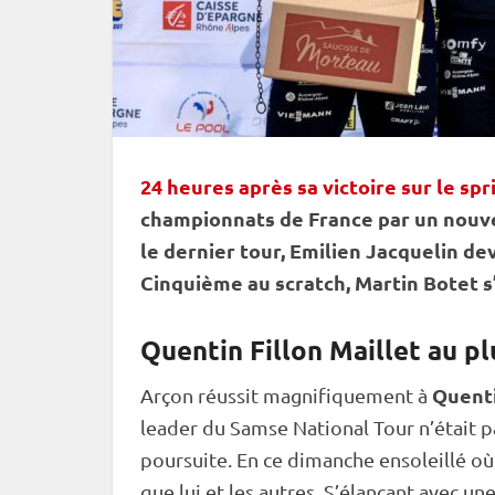
24 heures après sa victoire sur le spr
championnats de France par un nouve
le dernier tour, Emilien Jacquelin de
Cinquième au scratch, Martin Botet s’a
Quentin Fillon Maillet au pl
Quenti
Arçon réussit magnifiquement à
leader du Samse National Tour n’était pa
poursuite
. En ce dimanche ensoleillé où 
que lui et les autres. S’élançant avec u