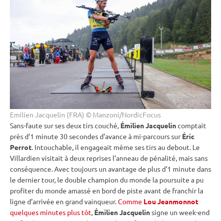
Emilien Jacquelin (FRA) © Manzoni/NordicFocus
Sans-faute sur ses deux tirs
couché
,
Émilien Jacquelin
comptait
près d’1 minute 30 secondes d’avance à mi-parcours sur
Éric
Perrot
. Intouchable, il engageait même ses tirs au
debout
. Le
Villardien visitait à deux reprises l’
anneau de
pénalité
, mais sans
conséquence. Avec toujours un avantage de plus d’1 minute dans
le dernier tour, le double champion du monde la
poursuite
a pu
profiter du monde amassé en bord de
piste
avant de franchir la
ligne d’arrivée en grand vainqueur.
Comme
Lou Jeanmonnot
quelques minutes plus tôt
,
Émilien Jacquelin
signe un week-end