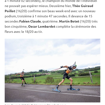
à 1 minute 02 secondes), le champion du monde de l’
individuel
ne pouvait pas espérer mieux. Deuxième hier,
Théo Guiraud
Poillot
(16/20) confirme son beau week-end avec un nouveau
podium, troisième à 1 minute 47 secondes. Il devance de 15
secondes
Fabien Claude
, quatrième.
Martin Botet
(16/20) très
bon cinquième,
Oscar Lombardot
complète la cérémonie des
fleurs avec le 18/20 au tir.
Eric Perrot (FRA) © Manzoni/NordicFocus