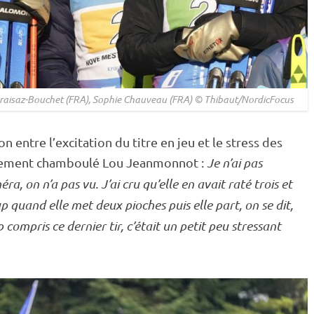
Braisaz-Bouchet (FRA), Sophie Chauveau (FRA) © Thibaut/NordicFocus
n entre l’excitation du titre en jeu et le stress des
lement chamboulé Lou Jeanmonnot :
Je n’ai pas
, on n’a pas vu. J’ai cru qu’elle en avait raté trois et
oup quand elle met deux pioches puis elle part, on se dit,
 compris ce dernier tir, c’était un petit peu stressant