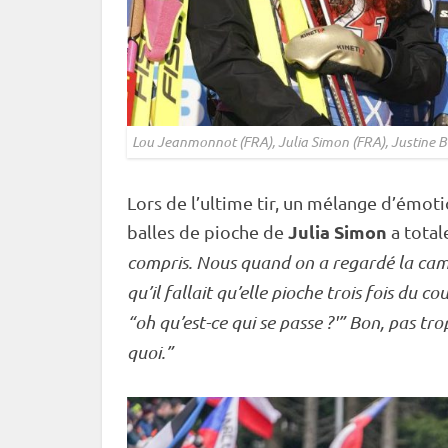
Lou Jeanmonnot (FRA), Julia Simon (FRA), Justine 
Lors de l’ultime tir, un mélange d’émotio
Julia Simon
balles de pioche
de
a tota
compris. Nous quand on a regardé la caméra
qu’il fallait qu’elle pioche trois fois du c
“oh qu’est-ce qui se passe ?'” Bon, pas trop
quoi.”