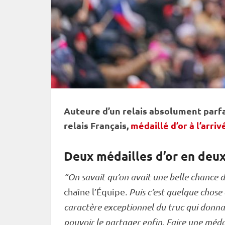
Auteure d’un
relais
absolument parfai
relais
Français,
médaillé d’or à l’arriv
Deux médailles d’or en deu
“On savait qu’on avait une belle chance d’
chaîne l’Équipe
. Puis c’est quelque chose 
caractère exceptionnel du truc qui donnait
pouvoir le partager enfin. Faire une médai