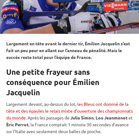
Largement en tête avant le dernier tir, Émilien Jacquelin s’est
fait un peu peur en allant sur l’
anneau de
pénalité
. Mais le
succès reste total pour l’équipe de France.
Une petite frayeur sans
conséquence pour Émilien
Jacquelin
Largement devant, au-dessus du lot,
les Bleus ont dominé de la
tête et des épaules le relais mixte d’ouverture des championnats
du monde
. Après les passages de
Julia Simon
,
Lou Jeanmonot
et
Éric Perrot
, la France comptait 1 minute 30 secondes d’avance
sur l’Italie avec seulement deux
balles de pioche
.