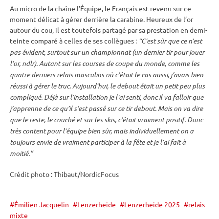
Au micro de la chaîne l’Équipe, le Français est revenu sur ce
moment délicat à gérer derrière la
carabine
. Heureux de l’or
autour du cou, il est toutefois partagé par sa prestation en demi-
teinte comparé à celles de ses collègues :
“C’est sûr que ce n’est
pas évident, surtout sur un championnat (un dernier tir pour jouer
l’or, ndlr). Autant sur les courses de
coupe du monde
, comme les
quatre derniers
relais
masculins où c’était le cas aussi, j’avais bien
réussi à gérer le truc. Aujourd’hui, le
debout
était un petit peu plus
compliqué. Déjà sur l’installation je l’ai senti, donc il va falloir que
j’apprenne de ce qu’il s’est passé sur ce tir
debout
. Mais on va dire
que le reste, le
couché
et sur les skis, c’était vraiment positif. Donc
très content pour l’équipe bien sûr, mais individuellement on a
toujours envie de vraiment participer à la fête et je l’ai fait à
moitié.”
Crédit photo : Thibaut/NordicFocus
Émilien Jacquelin
Lenzerheide
Lenzerheide 2025
relais
mixte