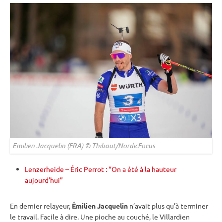
Emilien Jacquelin (FRA) © Thibaut/NordicFocus
Lenzerheide – Éric Perrot : “On a été à la hauteur
aujourd’hui”
En dernier relayeur,
Émilien Jacquelin
n’avait plus qu’à terminer
le travail. Facile à dire. Une pioche au
couché
, le Villardien