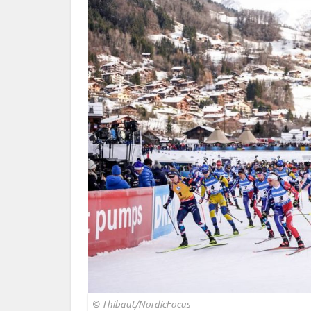
© Thibaut/NordicFocus