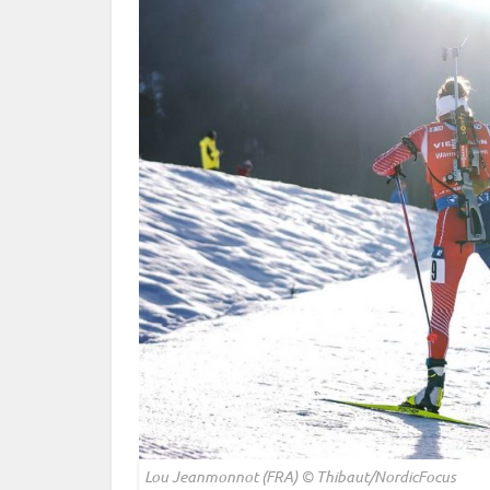
Lou Jeanmonnot (FRA) © Thibaut/NordicFocus