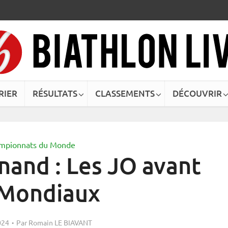
RIER
RÉSULTATS
CLASSEMENTS
DÉCOUVRIR
mpionnats du Monde
nand : Les JO avant
 Mondiaux
024
Par
Romain LE BIAVANT