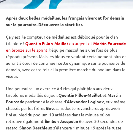
Après deux belles médailles, les français viseront l’or demain
sur la
poursuite
. Découvrez la start-list.
Ça y est, le compteur de médailles est débloqué pour le clan
tricolore !
Quentin Fillon-Maillet
en argent et
Martin Fourcade
en bronze sur le sprint
, l’équipe masculine a une fois de plus
répondu présent. Mais les bleus en veulent certainement plus et
auront à cœur de continuer cette dynamique sur la
poursuite
de
demain, avec cette fois-ci la première marche du podium dans le
viseur.
Une
poursuite
, un exercice à 4 tirs qui plaît bien aux deux
tricolores médaillés du jour.
Quentin Fillon-Maillet
et
Martin
Fourcade
partiront à la chasse d’
Alexander Loginov
, eux-même
chassés par les frères
Boe
, sans doute revanchards après avoir
fini au pied du podium. 10 athlètes dans la minute où on
retrouve également
Émilien Jacquelin
6e avec 30 secondes de
retard.
Simon Desthieux
s’élancera 1 minute 19 après le russe.