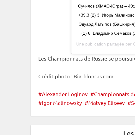
Сучилов (ХМАО-Югра) – 49:2
+39.3 (2) 3. Игорь Малиновс
Эдуард Латыпов (Башкирия) 
(1) 6. Владимир Семаков (
Une publication partagée par
Les Championnats de Russie se poursuive
Crédit photo : Biathlonrus.com
Alexander Loginov
Championnats de
Igor Malinowsky
Matvey Eliseev
S
Les