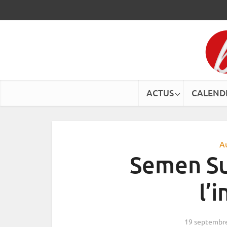
ACTUS
CALEND
A
Semen Suc
l’
19 septembr