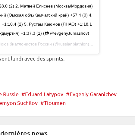
8.0 (2) 2. Матвей Елисеев (Москва/Мордовия)
кий (Омская обл./Камчатский край) +57.4 (0) 4.
+1:10.4 (2) 5. Рустам Каюмов (ЯНАО) +1:18.1
Удмуртия) +1:37.3 (1) (📷 @evgeny.tumashov)
Союз биатлонистов России
(@russianbiathlon) le
19 Sept. 2020 à 3 :
nt lundi avec des sprints.
 Russie
Eduard Latypov
Evgeniy Garanichev
emyon Suchilov
Tioumen
 dernières news