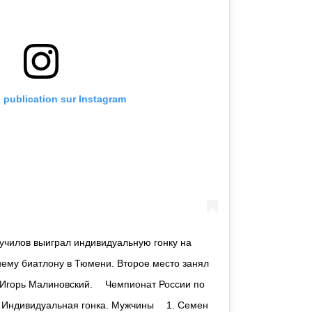
e publication sur Instagram
чилов выиграл индивидуальную гонку на
нему биатлону в Тюмени. Второе место занял
 Игорь Малиновский. ⠀ Чемпионат России по
 Индивидуальная гонка. Мужчины ⠀ 1. Семен