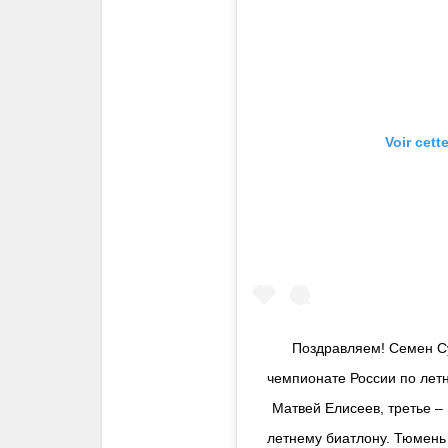
Voir cett
Поздравляем! Семен Су
чемпионате России по лет
Матвей Елисеев, третье –
летнему биатлону. Тюмень