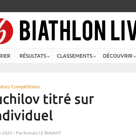
RIER
RÉSULTATS
CLASSEMENTS
DÉCOUVRIR
utres Compétitions
hilov titré sur
individuel
e 2020
Par
Romain LE BIAVANT