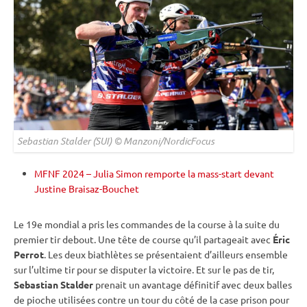
Sebastian Stalder (SUI) © Manzoni/NordicFocus
MFNF 2024 – Julia Simon remporte la mass-start devant
Justine Braisaz-Bouchet
Le 19e mondial a pris les commandes de la course à la suite du
premier tir
debout
. Une tête de course qu’il partageait avec
Éric
Perrot
. Les deux biathlètes se présentaient d’ailleurs ensemble
sur l’ultime tir pour se disputer la victoire. Et sur le
pas de tir
,
Sebastian Stalder
prenait un avantage définitif avec deux
balles
de pioche
utilisées contre un tour du côté de la case prison pour