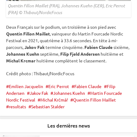
Quentin Fillon Maillet (FRA), Johannes Kuehn (GER), Eric Perrot
(FRA) © Thibaut/NordicFocus
Deux Français sur le podium, un troisième à son pied avec
Quentin Fillon Maillet
, vainqueur du Martin Fourcade Nordic
Festival en 2021, quatrième à 33.6 secondes. En tête à mi-
parcours,
Jakov Fak
termine cinquième.
Fabien Claude
sixième,
Johannes Kuehn
septième,
Filip Fjeld Andersen
huitième et
Michal Krcmar
huitième complètent le classement.
Crédit photo : Thibaut/NordicFocus
Emilien Jacquelin
Eric Perrot
Fabien Claude
Filip
Andersen
Jakov Fak
Johannes Kuehn
Martin Fourcade
Nordic Festival
Michal Krčmář
Quentin Fillon Maillet
resultats
Sebastian Stalder
Les dernières news