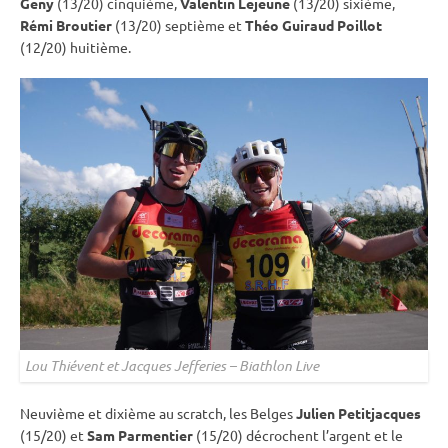
Geny
(13/20) cinquième,
Valentin Lejeune
(13/20) sixième,
Rémi Broutier
(13/20) septième et
Théo Guiraud Poillot
(12/20) huitième.
Lou Thiévent et Jacques Jefferies – Biathlon Live
Neuvième et dixième au scratch, les Belges
Julien Petitjacques
(15/20) et
Sam Parmentier
(15/20) décrochent l’argent et le