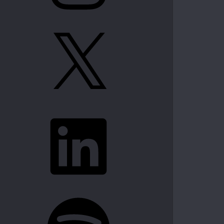
X
LinkedIn
Spotify