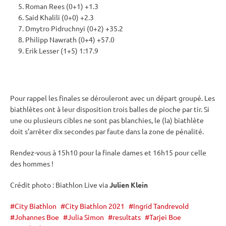
Roman Rees (0+1) +1.3
Said Khalili (0+0) +2.3
Dmytro Pidruchnyi (0+2) +35.2
Philipp Nawrath (0+4) +57.0
Erik Lesser (1+5) 1:17.9
Pour rappel les finales se dérouleront avec un départ groupé. Les
biathlètes ont à leur disposition trois
balles de pioche
par tir. Si
une ou plusieurs cibles ne sont pas blanchies, le (la) biathlète
doit s’arrêter dix secondes par faute dans la zone de
pénalité
.
Rendez-vous à 15h10 pour la finale dames et 16h15 pour celle
des hommes !
Crédit photo : Biathlon Live via
Julien Klein
City Biathlon
City Biathlon 2021
Ingrid Tandrevold
Johannes Boe
Julia Simon
resultats
Tarjei Boe