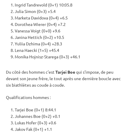
Ingrid Tandrevold (0+1) 10:05.8
Julia Simon (0+3) +5.4
Marketa Davidova (0+4) +6.5
Dorothea Wierer (0+4) +7.2
Vanessa Voigt (0+0) +9.6
Janina Hettich (0+2) +10.5
Yuliia Dzhima (0+4) +28.3
Lena Haecki (1+5) +45.4
Monika Hojnisz-Starega (0+3) +46.1
Du côté des hommes c’est
Tarjei Boe
qui s’impose, de peu
devant son jeune frère, le tout après une dernière boucle avec
six biathlètes au coude à coude.
Qualifications hommes :
Tarjei Boe (0+1) 8:44.1
Johannes Boe (0+2) +0.1
Lukas Hofer (0+3) +0.6
Jakov Fak (0+1) +1.1