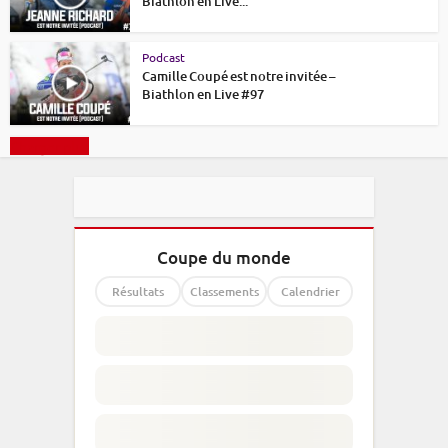
Biathlon en Live...
Podcast
Camille Coupé est notre invitée –
Biathlon en Live #97
Charger plus
Coupe du monde
Résultats
Classements
Calendrier