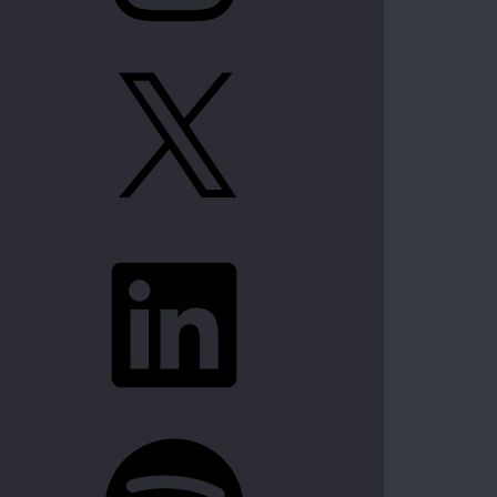
X
LinkedIn
Spotify