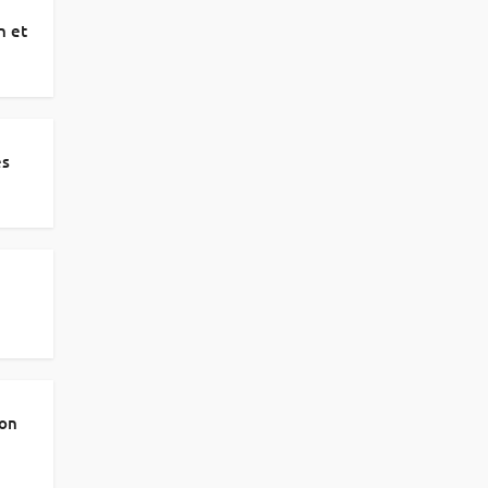
n et
es
ion