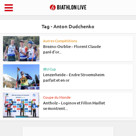
Tag - Anton Dudchenko
Autres Compétitions
Brezno-Osrblie – Florent Claude
paré d’or...
IBU Cup
Lenzerheide – Endre Stroemsheim
parfait et en or
Coupe du Monde
Antholz – Loginov et Fillon Maillet
se montrent...