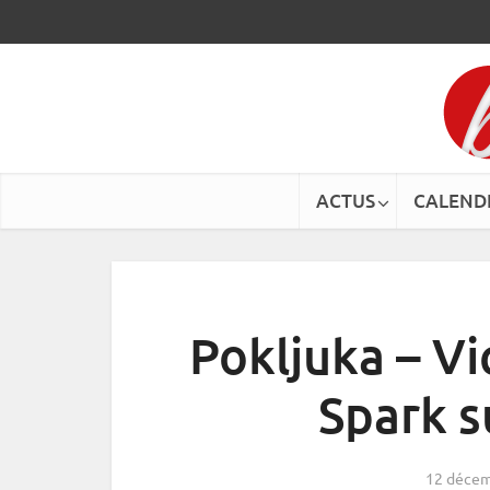
ACTUS
CALEND
Pokljuka – Vi
Spark s
12 décem