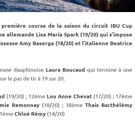
 première course de la saison du circuit
IBU
Cup
eune allemande Lisa Maria Spark (19/20) qui s’impose
uissesse Amy Baserga (18/20) et l’italienne Beatrice
Laura Boucaud
 jeune dauphinoise
qui termine à une
sur le
pas de tir
à 19 sur 20.
ud
Lou Anne Chevat
(19/20) ; 12ème
(17/20) ; 17ème
mie Remonnay
Thais Barthélémy
(18/20) ; 38ème
Chloé Rémy
 61ème
(14/20)