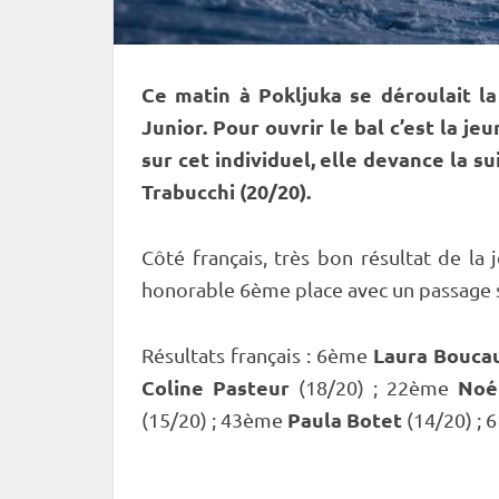
Ce matin à
Pokljuka
se déroulait la
Junior. Pour ouvrir le bal c’est la j
sur cet
individuel
, elle devance la s
Trabucchi (20/20).
Côté français, très bon résultat de la
honorable 6ème place avec un passage 
Laura Bouca
Résultats français : 6ème
Coline Pasteur
Noé
(18/20) ; 22ème
Paula Botet
(15/20) ; 43ème
(14/20) ;