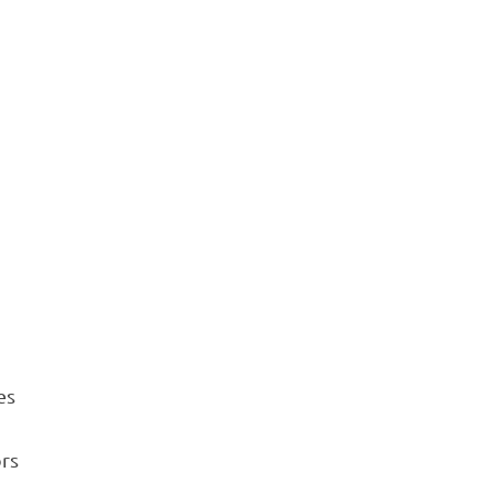
es
rs