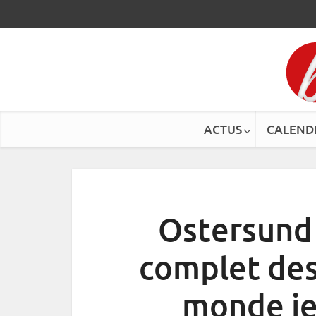
ACTUS
CALEND
Ostersund
complet de
monde je