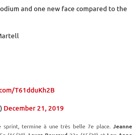
 podium and one new face compared to the
artell
r.com/T61dduKh2B
)
December 21, 2019
Jeanne
le
sprint
, termine à une très belle 7e place.
Laura Boucaud
Lou Anne
5e (16/20),
22e (15/20) et