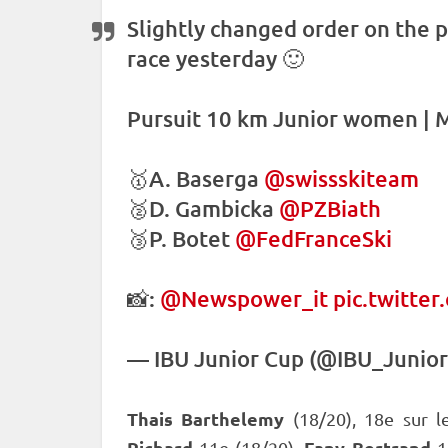
Slightly changed order on the
race yesterday 🙂
Pursuit 10 km Junior women | M
🥇A. Baserga
@swissskiteam
🥈D. Gambicka
@PZBiath
🥉P. Botet
@FedFranceSki
📸:
@Newspower_it
pic.twitte
—
IBU
Junior Cup
(@IBU_Junior
Thais Barthelemy
(18/20), 18e sur 
Richard
Fany Bertrand
11e (18/20),
1