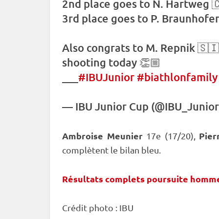
2nd place goes to N. Hartweg 
3rd place goes to P. Braunhofer
Also congrats to M. Repnik 🇸🇮
shooting today 👏🏼
___
#IBUJunior
#biathlonfamily
—
IBU
Junior Cup
(@IBU_Junior
Ambroise Meunier
Pie
17e (17/20),
complètent le bilan bleu.
Résultats complets poursuite homm
Crédit photo :
IBU