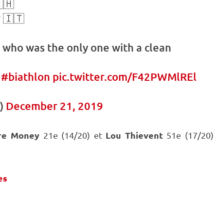
🇭
 🇮🇹
 who was the only one with a clean
#biathlon
pic.twitter.com/F42PWMlREl
)
December 21, 2019
rre Money
Lou Thievent
21e (14/20) et
51e (17/20)
es