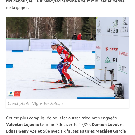
tirs
debout
, le Haut-Savoyard termine à deux minutes et demie
de la gagne.
Crédit photo : Agris Veckalniņš
Course plus compliquée pour les autres tricolores engagés.
Valentin Lejeune
termine 23e avec le 17/20,
Damien Levet
et
Edgar Geny
42e et 50e avec six fautes au tir et
Mathieu Garcia