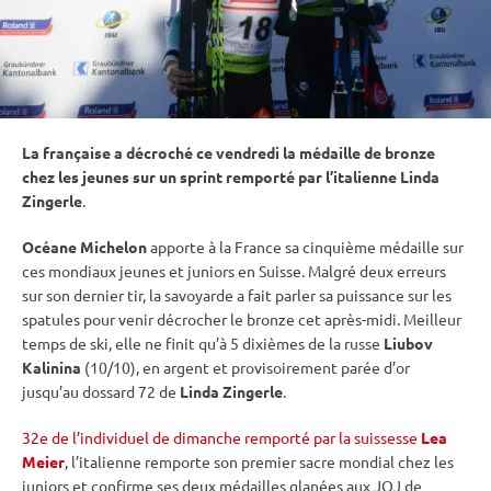
La française a décroché ce vendredi la médaille de bronze
chez les jeunes sur un
sprint
remporté par l’italienne Linda
Zingerle
.
Océane Michelon
apporte à la France sa cinquième médaille sur
ces mondiaux jeunes et juniors en Suisse. Malgré deux erreurs
sur son dernier tir, la savoyarde a fait parler sa puissance sur les
spatules pour venir décrocher le bronze cet après-midi. Meilleur
temps de ski, elle ne finit qu’à 5 dixièmes de la russe
Liubov
Kalinina
(10/10), en argent et provisoirement parée d’or
jusqu’au dossard 72 de
Linda Zingerle
.
32e de l’individuel de dimanche remporté par la suissesse
Lea
Meier
, l’italienne remporte son premier sacre mondial chez les
juniors et confirme ses deux médailles glanées aux JOJ de