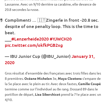
Lausanne. Avec un 9/10 derrière sa
carabine
, elle devance de
20.8 secondes la russe.
Complimenti … 🇮🇹Zingerle in front -20.8 sec.
despite of one penalty loop. This is the time to
beat.
___
#Lenzerheide2020
#YJWCH20
pic.twitter.com/okfkPGB2xg
—
IBU
Junior Cup
(@IBU_Junior)
January 31,
2020
Gros résultat d’ensemble des françaises avec trois filles dans les
8 premières.
Océane Michelon
3e,
Maya Cloetens
s’empare de
la 5e place avec le plein au tir. Avec deux fautes,
Camille Coupé
termine comme sur l’
individuel
au 8e rang. Dossard 89 dans le
portillon de départ,
Lisa Siberchicot
prend la 71e place avec un
4/10.