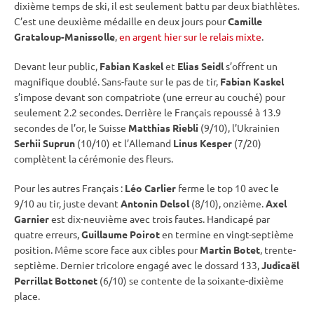
dixième temps de ski, il est seulement battu par deux biathlètes.
C’est une deuxième médaille en deux jours pour
Camille
Grataloup-Manissolle
,
en argent hier sur le relais mixte
.
Devant leur public,
Fabian Kaskel
et
Elias Seidl
s’offrent un
magnifique doublé. Sans-faute sur le
pas de tir
,
Fabian Kaskel
s’impose devant son compatriote (une erreur au
couché
) pour
seulement 2.2 secondes. Derrière le Français repoussé à 13.9
secondes de l’or, le Suisse
Matthias Riebli
(9/10), l’Ukrainien
Serhii Suprun
(10/10) et l’Allemand
Linus Kesper
(7/20)
complètent la cérémonie des fleurs.
Pour les autres Français :
Léo Carlier
ferme le top 10 avec le
9/10 au tir, juste devant
Antonin Delsol
(8/10), onzième.
Axel
Garnier
est dix-neuvième avec trois fautes. Handicapé par
quatre erreurs,
Guillaume Poirot
en termine en vingt-septième
position. Même score face aux cibles pour
Martin Botet
, trente-
septième. Dernier tricolore engagé avec le dossard 133,
Judicaël
Perrillat Bottonet
(6/10) se contente de la soixante-dixième
place.