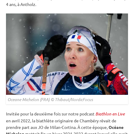
4 ans, à Antholz.
Oceane Michelon (FRA) © Thibaut/NordicFocus
Invitée pour la deuxième fois sur notre podcast
Biathlon en Live
en avril 2022, la biathlète originaire de Chambéry rêvait de
prendre part aux JO de Milan-Cortina. À cette époque,
Océane
Michelon
mettait fin un hiver 2021-2022 durant lequel elle avait