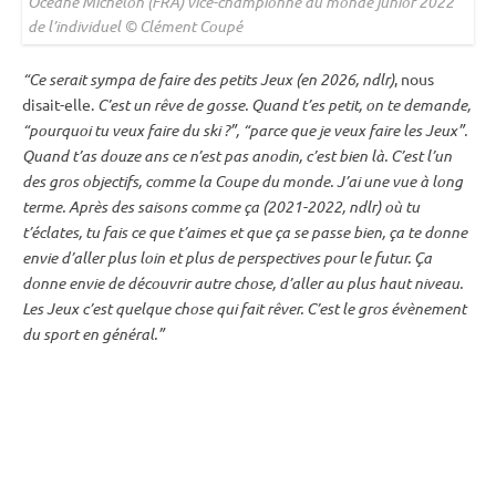
Océane Michelon (FRA) vice-championne du monde junior 2022
de l’
individuel
© Clément Coupé
“Ce serait sympa de faire des petits Jeux
(en 2026, ndlr)
, nous
disait-elle.
C’est un rêve de gosse. Quand t’es petit, on te demande,
“pourquoi tu veux faire du ski ?”, “parce que je veux faire les Jeux”.
Quand t’as douze ans ce n’est pas anodin, c’est bien là. C’est l’un
des gros objectifs, comme la
Coupe du monde
. J’ai une vue à long
terme. Après des saisons comme ça (2021-2022, ndlr) où tu
t’éclates, tu fais ce que t’aimes et que ça se passe bien, ça te donne
envie d’aller plus loin et plus de perspectives pour le futur. Ça
donne envie de découvrir autre chose, d’aller au plus haut niveau.
Les Jeux c’est quelque chose qui fait rêver. C’est le gros évènement
du sport en général.”