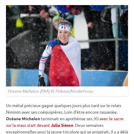
Oceane Michelon (FRA) © Thibaut/NordicFocus
Un métal précieux gagné quelques jours plus tard sur le
relais
féminin avec ses coéquipières. Loin d’être encore rassasiée,
Océane Michelon
terminait en apothéose ses JO
avec le sacre
sur la mass start devant
Julia Simon
. Deux semaines
exceptionnelles pour la jeune tricolore qui se projetait, il y a déjà