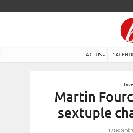
ACTUS
CALEND
Dive
Martin Fourc
sextuple c
19 septembr