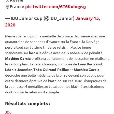
🥉France
pic.twitter.com/6T6Kxbqysg
—
IBU
Junior Cup
(@IBU_Junior)
January 15,
2020
Même scénario pour la médaille de bronze. Troisième avec une
quarantaine de secondes d’avance sur la France, la Norvège
perdra tout sur l’ultime tir de ce
relais
mixte
. Le jeune
scandinave
O.Thon
à la dérive avec deux anneaux de
pénalité
,
Mathieu Garcia
profitera parfaitement de l’occasion en réalisant
le carton plein. Le
relais
français, composé de
Fany Bertrand
,
Léonie Jeannier
,
Théo Guiraud-Poillot
et
Mathieu Garcia
,
décroche une belle médaille de bronze devant son public pour
cette dernière épreuve de biathlon sur ces
Jeux Olympiques
de
la Jeunesse. 4 médailles au total pour les biathlètes tricolores
dont l’or sur le
relais
mixte
simple.
Résultats complets :
JOJ