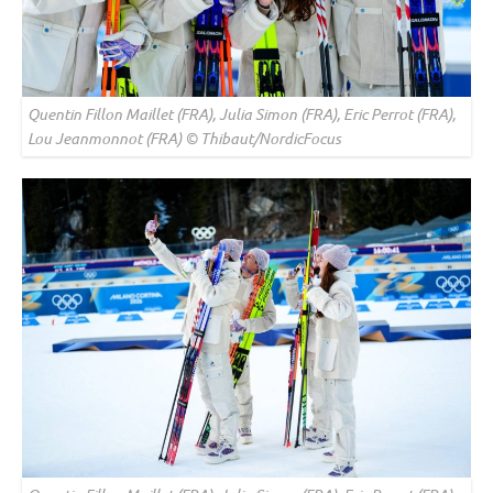
Quentin Fillon Maillet (FRA), Julia Simon (FRA), Eric Perrot (FRA),
Lou Jeanmonnot (FRA) © Thibaut/NordicFocus