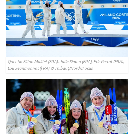
Quentin Fillon Maillet (FRA), Julia Simon (FRA), Eric Perrot (FRA),
Lou Jeanmonnot (FRA) © Thibaut/NordicFocus