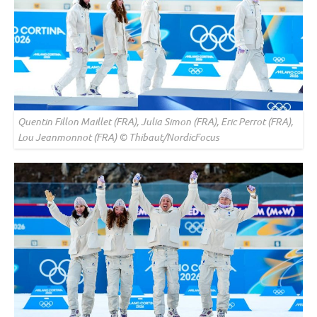
Quentin Fillon Maillet (FRA), Julia Simon (FRA), Eric Perrot (FRA),
Lou Jeanmonnot (FRA) © Thibaut/NordicFocus