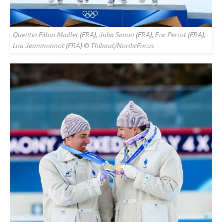
Quentin Fillon Maillet (FRA), Julia Simon (FRA), Eric Perrot (FRA),
Lou Jeanmonnot (FRA) © Thibaut/NordicFocus