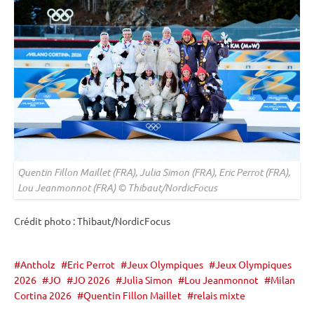
Quentin Fillon Maillet (FRA), Julia Simon (FRA), Eric Perrot (FRA),
Lou Jeanmonnot (FRA) © Thibaut/NordicFocus
Crédit photo : Thibaut/NordicFocus
Antholz
Eric Perrot
Jeux Olympiques
Jeux Olympiques
2026
JO
JO 2026
Julia Simon
Lou Jeanmonnot
Milan
Cortina 2026
Quentin Fillon Maillet
relais mixte