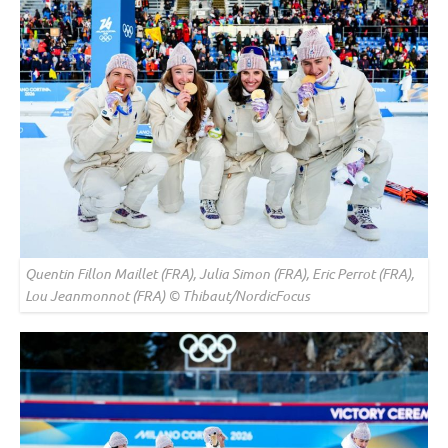
Quentin Fillon Maillet (FRA), Julia Simon (FRA), Eric Perrot (FRA),
Lou Jeanmonnot (FRA) © Thibaut/NordicFocus