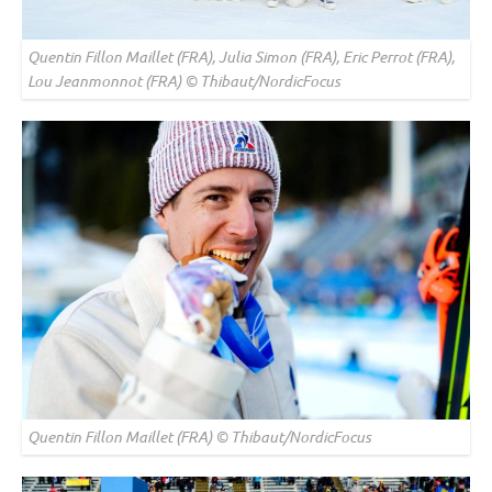
Quentin Fillon Maillet (FRA), Julia Simon (FRA), Eric Perrot (FRA),
Lou Jeanmonnot (FRA) © Thibaut/NordicFocus
Quentin Fillon Maillet (FRA) © Thibaut/NordicFocus