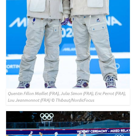
Quentin Fillon Maillet (FRA), Julia Simon (FRA), Eric Perrot (FRA),
Lou Jeanmonnot (FRA) © Thibaut/NordicFocus