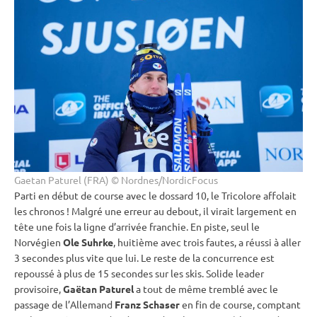
Gaetan Paturel (FRA) © Nordnes/NordicFocus
Parti en début de course avec le dossard 10, le Tricolore affolait
les chronos ! Malgré une erreur au
debout
, il virait largement en
tête une fois la ligne d’arrivée franchie. En
piste
, seul le
Norvégien
Ole Suhrke
, huitième avec trois fautes, a réussi à aller
3 secondes plus vite que lui. Le reste de la concurrence est
repoussé à plus de 15 secondes sur les skis. Solide leader
provisoire,
Gaëtan Paturel
a tout de même tremblé avec le
passage de l’Allemand
Franz Schaser
en fin de course, comptant