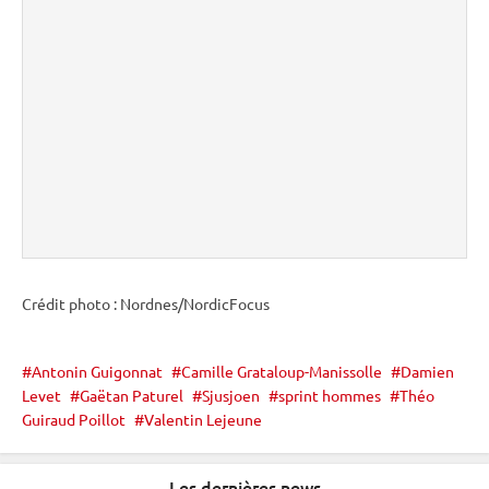
Crédit photo : Nordnes/NordicFocus
Antonin Guigonnat
Camille Grataloup-Manissolle
Damien
Levet
Gaëtan Paturel
Sjusjoen
sprint hommes
Théo
Guiraud Poillot
Valentin Lejeune
Les dernières news