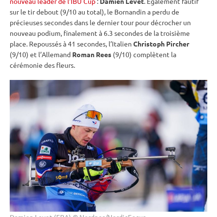
nouveau leader de l’IBU Cup
:
Damien Levet
. Également fautif
sur le tir
debout
(9/10 au total), le Bornandin a perdu de
précieuses secondes dans le dernier tour pour décrocher un
nouveau podium, finalement à 6.3 secondes de la troisième
place. Repoussés à 41 secondes, l’Italien
Christoph Pircher
(9/10) et l’Allemand
Roman Rees
(9/10) complètent la
cérémonie des fleurs.
Damien Levet (FRA) © Nordnes/NordicFocus