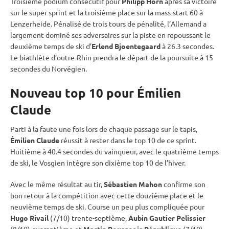
Troisième podium consécutif pour
Philipp Horn
après sa victoire
sur le
super
sprint
et la troisième place sur la mass-start 60 à
Lenzerheide. Pénalisé de trois tours de
pénalité
, l’Allemand a
largement dominé ses adversaires sur la
piste
en repoussant le
deuxième temps de ski d’
Erlend Bjoentegaard
à 26.3 secondes.
Le biathlète d’outre-Rhin prendra le départ de la
poursuite
à 15
secondes du Norvégien.
Nouveau top 10 pour Émilien
Claude
Parti à la faute une fois lors de chaque passage sur le
tapis
,
Émilien Claude
réussit à rester dans le top 10 de ce
sprint
.
Huitième à 40.4 secondes du vainqueur, avec le quatrième temps
de ski, le Vosgien intègre son dixième top 10 de l’hiver.
Avec le même résultat au tir,
Sébastien Mahon
confirme son
bon retour à la compétition avec cette douzième place et le
neuvième temps de ski. Course un peu plus compliquée pour
Hugo Rivail
(7/10) trente-septième,
Aubin Gautier Pelissier