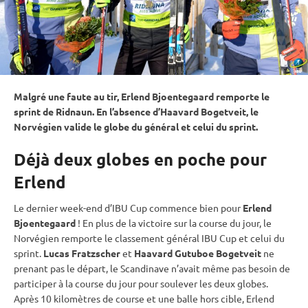
Malgré une faute au tir, Erlend Bjoentegaard remporte le
sprint
de Ridnaun. En l’absence d’Haavard Bogetveit, le
Norvégien valide le globe du général et celui du
sprint
.
Déjà deux globes en poche pour
Erlend
Le dernier week-end d’
IBU
Cup
commence bien pour
Erlend
Bjoentegaard
! En plus de la victoire sur la course du jour, le
Norvégien remporte le classement général
IBU
Cup
et celui du
sprint
.
Lucas Fratzscher
et
Haavard Gutuboe Bogetveit
ne
prenant pas le départ, le Scandinave n’avait même pas besoin de
participer à la course du jour pour soulever les deux globes.
Après 10 kilomètres de course et une balle hors
cible
, Erlend