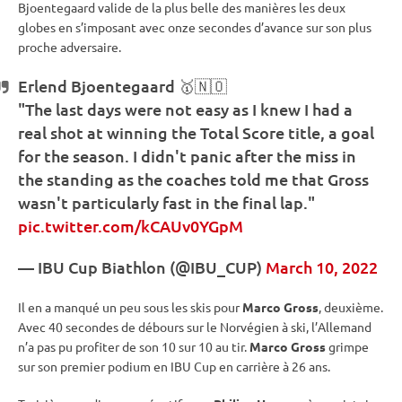
Bjoentegaard valide de la plus belle des manières les deux
globes en s’imposant avec onze secondes d’avance sur son plus
proche adversaire.
Erlend Bjoentegaard 🥇🇳🇴
"The last days were not easy as I knew I had a
real shot at winning the Total Score title, a goal
for the season. I didn't panic after the miss in
the standing as the coaches told me that Gross
wasn't particularly fast in the final lap."
pic.twitter.com/kCAUv0YGpM
—
IBU
Cup
Biathlon (@IBU_CUP)
March 10, 2022
Il en a manqué un peu sous les skis pour
Marco Gross
, deuxième.
Avec 40 secondes de débours sur le Norvégien à ski, l’Allemand
n’a pas pu profiter de son 10 sur 10 au tir.
Marco Gross
grimpe
sur son premier podium en
IBU
Cup
en carrière à 26 ans.