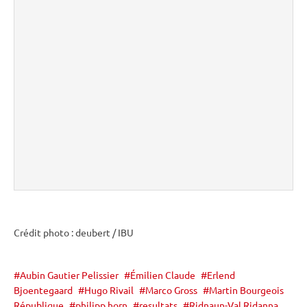
Crédit photo : deubert /
IBU
Aubin Gautier Pelissier
Émilien Claude
Erlend
Bjoentegaard
Hugo Rivail
Marco Gross
Martin Bourgeois
République
philipp horn
resultats
Ridnaun-Val Ridanna