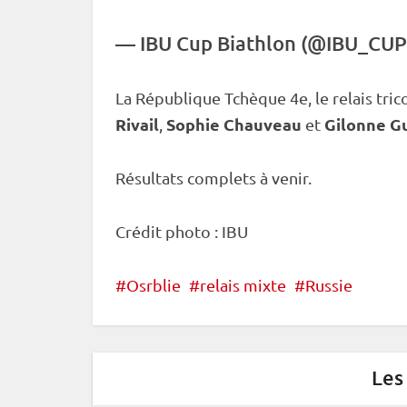
—
IBU
Cup
Biathlon (@IBU_CU
La République Tchèque 4e, le
relais
tric
Rivail
Sophie Chauveau
Gilonne G
,
et
Résultats complets à venir.
Crédit photo :
IBU
Osrblie
relais mixte
Russie
Les