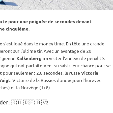
xte
pour une poignée de secondes devant
ne cinquième.
e
s’est joué dans le money time. En tête une grande
ueront sur l’ultime tir. Avec un avantage de 20
Kalkenberg
végienne
ira visiter l’
anneau de
pénalité
.
magne qui ont parfaitement su saisir leur chance pour se
Victoria
Et pour seulement 2.6 secondes, la russe
Voigt
. Victoire de la Russies donc aujourd’hui avec
ches) et la Norvège (1+8).
der: 🇷🇺 🇩🇪 🇧🇻!