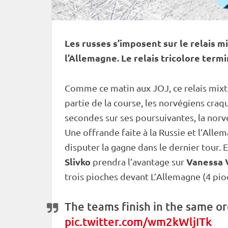
Les russes s’imposent sur le
relais
mi
l’Allemagne. Le
relais
tricolore termi
Comme ce matin aux JOJ, ce
relais
mixt
partie de la course, les norvégiens craq
secondes sur ses poursuivantes, la nor
Une offrande faite à la Russie et l’Alle
disputer la gagne dans le dernier tour. 
Slivko
Vanessa 
prendra l’avantage sur
trois pioches devant L’Allemagne (4 pio
The teams finish in the same or
pic.twitter.com/wm2kWljITk