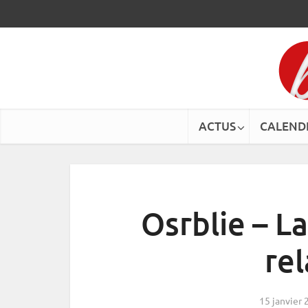
ACTUS
CALEND
Osrblie – L
rel
15 janvier