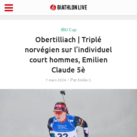
IBU Cup
Obertilliach | Triplé
norvégien sur l’individuel
court hommes, Emilien
Claude 5è
Par
7 mars 2024
Emilie C.