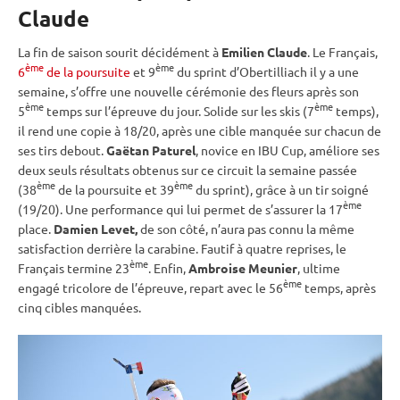
Claude
La fin de saison sourit décidément à
Emilien Claude
. Le Français,
ème
ème
6
de la poursuite
et 9
du
sprint
d’Obertilliach il y a une
semaine, s’offre une nouvelle cérémonie des fleurs après son
ème
ème
5
temps sur l’épreuve du jour. Solide sur les skis (7
temps),
il rend une copie à 18/20, après une
cible
manquée sur chacun de
ses tirs
debout
.
Gaëtan Paturel
, novice en
IBU
Cup
, améliore ses
deux seuls résultats obtenus sur ce circuit la semaine passée
ème
ème
(38
de la
poursuite
et 39
du
sprint
), grâce à un tir soigné
ème
(19/20). Une performance qui lui permet de s’assurer la 17
place.
Damien Levet,
de son côté, n’aura pas connu la même
satisfaction derrière la
carabine
. Fautif à quatre reprises, le
ème
Français termine 23
. Enfin,
Ambroise Meunier
, ultime
ème
engagé tricolore de l’épreuve, repart avec le 56
temps, après
cinq cibles manquées.