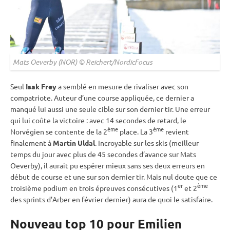
Mats Oeverby (NOR) © Reichert/NordicFocus
Seul
Isak Frey
a semblé en mesure de rivaliser avec son
compatriote. Auteur d’une course appliquée, ce dernier a
manqué lui aussi une seule
cible
sur son dernier tir. Une erreur
qui lui coûte la victoire : avec 14 secondes de retard, le
ème
ème
Norvégien se contente de la 2
place. La 3
revient
finalement à
Martin Uldal
. Incroyable sur les skis (meilleur
temps du jour avec plus de 45 secondes d’avance sur Mats
Oeverby), il aurait pu espérer mieux sans ses deux erreurs en
début de course et une sur son dernier tir. Mais nul doute que ce
er
ème
troisième podium en trois épreuves consécutives (1
et 2
des sprints d’Arber en février dernier) aura de quoi le satisfaire.
Nouveau top 10 pour Emilien