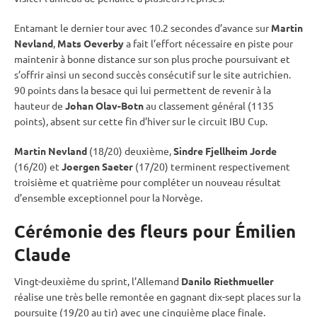
Entamant le dernier tour avec 10.2 secondes d’avance sur
Martin
Nevland
,
Mats Oeverby
a fait l’effort nécessaire en
piste
pour
maintenir à bonne distance sur son plus proche poursuivant et
s’offrir ainsi un second succès consécutif sur le site autrichien.
90 points dans la besace qui lui permettent de revenir à la
hauteur de
Johan Olav-Botn
au classement général (1135
points), absent sur cette fin d’hiver sur le circuit
IBU
Cup
.
Martin Nevland
(18/20) deuxième,
Sindre Fjellheim Jorde
(16/20) et
Joergen Saeter
(17/20) terminent respectivement
troisième et quatrième pour compléter un nouveau résultat
d’ensemble exceptionnel pour la Norvège.
Cérémonie des fleurs pour Émilien
Claude
Vingt-deuxième du
sprint
, l’Allemand
Danilo Riethmueller
réalise une très belle remontée en gagnant dix-sept places sur la
poursuite
(19/20 au tir) avec une cinquième place finale.