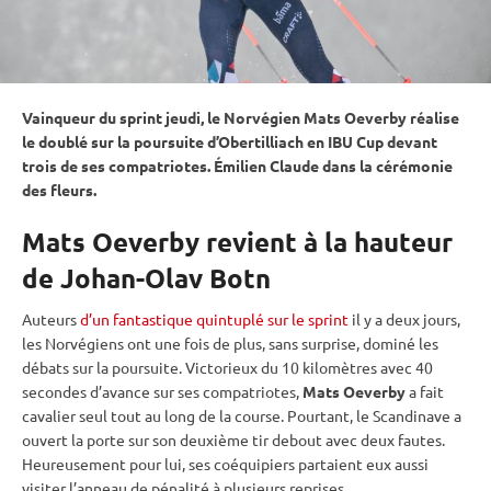
Vainqueur du
sprint
jeudi, le Norvégien Mats Oeverby réalise
le doublé sur la
poursuite
d’Obertilliach en
IBU
Cup
devant
trois de ses compatriotes. Émilien Claude dans la cérémonie
des fleurs.
Mats Oeverby revient à la hauteur
de Johan-Olav Botn
Auteurs
d’un fantastique quintuplé sur le sprint
il y a deux jours,
les Norvégiens ont une fois de plus, sans surprise, dominé les
débats sur la
poursuite
. Victorieux du 10 kilomètres avec 40
secondes d’avance sur ses compatriotes,
Mats Oeverby
a fait
cavalier seul tout au long de la course. Pourtant, le Scandinave a
ouvert la porte sur son deuxième tir
debout
avec deux fautes.
Heureusement pour lui, ses coéquipiers partaient eux aussi
visiter l’
anneau de
pénalité
à plusieurs reprises.