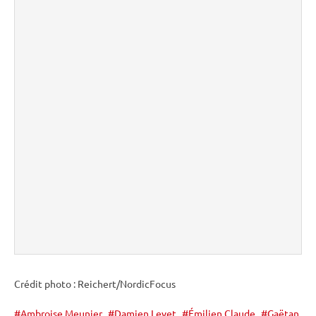
Crédit photo : Reichert/NordicFocus
Ambroise Meunier
Damien Levet
Émilien Claude
Gaëtan