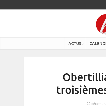
ACTUS
CALEND
Obertilli
troisièmes
22 décembre