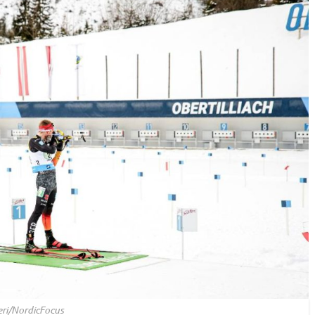
eri/NordicFocus