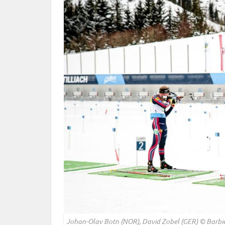
Johan-Olav Botn (NOR), David Zobel (GER) © Barbi