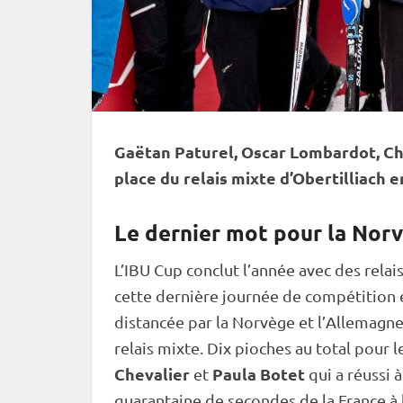
Gaëtan Paturel, Oscar Lombardot, Chl
place du
relais
mixte
d’Obertilliach 
Le dernier mot pour la Norv
L’
IBU
Cup
conclut l’année avec des
relai
cette dernière journée de compétition 
distancée par la Norvège et l’Allemagne,
relais
mixte
. Dix pioches au total pour 
Chevalier
Paula Botet
et
qui a réussi 
quarantaine de secondes de la France à l