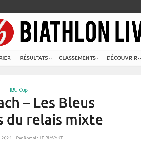
RIER
RÉSULTATS
CLASSEMENTS
DÉCOUVRIR
IBU Cup
ach – Les Bleus
 du relais mixte
 2024
Par
Romain LE BIAVANT