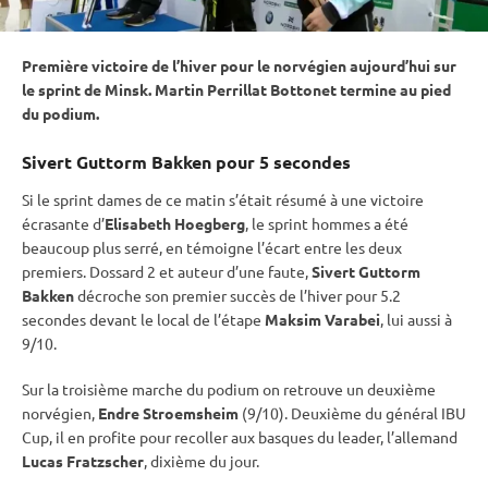
Première victoire de l’hiver pour le norvégien aujourd’hui sur
le
sprint
de Minsk. Martin Perrillat Bottonet termine au pied
du podium.
Sivert Guttorm Bakken pour 5 secondes
Si le
sprint
dames de ce matin s’était résumé à une victoire
écrasante d’
Elisabeth Hoegberg
, le
sprint
hommes a été
beaucoup plus serré, en témoigne l’écart entre les deux
premiers. Dossard 2 et auteur d’une faute,
Sivert Guttorm
Bakken
décroche son premier succès de l’hiver pour 5.2
secondes devant le local de l’étape
Maksim Varabei
, lui aussi à
9/10.
Sur la troisième marche du podium on retrouve un deuxième
norvégien,
Endre Stroemsheim
(9/10). Deuxième du général
IBU
Cup
, il en profite pour recoller aux basques du leader, l’allemand
Lucas Fratzscher
, dixième du jour.