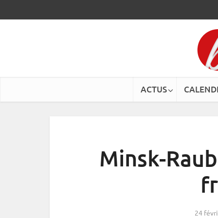
ACTUS
CALEND
Minsk-Raubi
f
24 févr