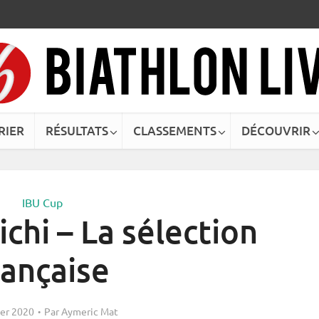
RIER
RÉSULTATS
CLASSEMENTS
DÉCOUVRIR
IBU Cup
chi – La sélection
rançaise
ier 2020
Par
Aymeric Mat