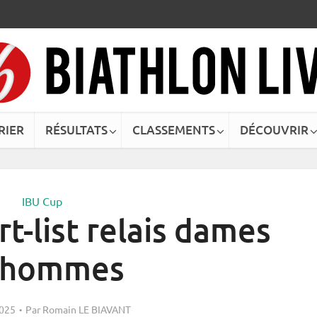
RIER
RÉSULTATS
CLASSEMENTS
DÉCOUVRIR
IBU Cup
rt-list relais dames
 hommes
2025
Par
Romain LE BIAVANT