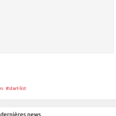
es
start-list
 dernières news