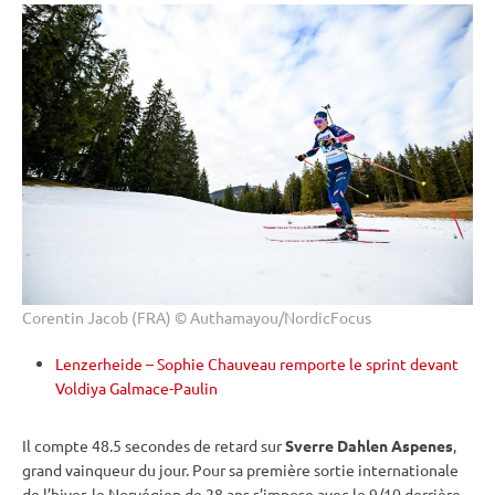
Corentin Jacob (FRA) © Authamayou/NordicFocus
Lenzerheide – Sophie Chauveau remporte le sprint devant
Voldiya Galmace-Paulin
Il compte 48.5 secondes de retard sur
Sverre Dahlen Aspenes
,
grand vainqueur du jour. Pour sa première sortie internationale
de l’hiver, le Norvégien de 28 ans s’impose avec le 9/10 derrière