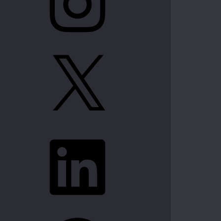
X
LinkedIn
Spotify