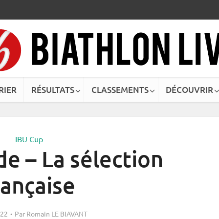
RIER
RÉSULTATS
CLASSEMENTS
DÉCOUVRIR
IBU Cup
e – La sélection
rançaise
022
Par
Romain LE BIAVANT